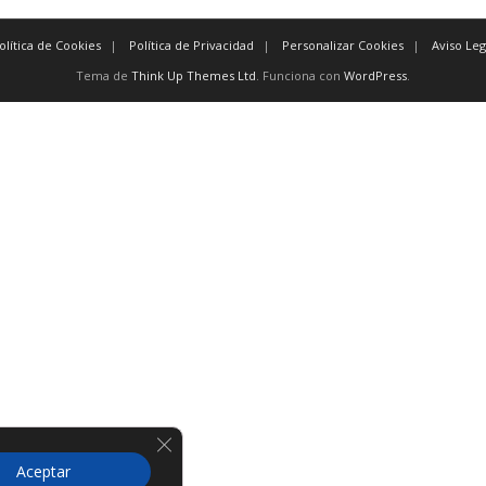
olítica de Cookies
Política de Privacidad
Personalizar Cookies
Aviso Leg
Tema de
Think Up Themes Ltd
. Funciona con
WordPress
.
Cerrar el banner de cookies RGPD
Aceptar