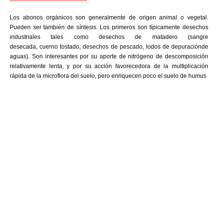
Los abonos orgánicos son generalmente de origen animal o vegetal.
Pueden ser también de síntesis. Los primeros son típicamente desechos
industriales tales como desechos de matadero (sangre
desecada, cuerno tostado, desechos de pescado, lodos de depuraciónde
aguas). Son interesantes por su aporte de nitrógeno de descomposición
relativamente lenta, y por su acción favorecedora de la multiplicación
rápida de la microflora del suelo, pero enriquecen poco el suelo de humus
por el contrario
sin embargo al mismo tiempo
en contraste por otro lado en tanto que
de otro modo a pesar de (que) al contrario
de otra manera aunque
Para demostrar adición o complemento de una idea:
también lo siguiente seguidamente
de igual importancia de la misma manera igualmente
además / por otra par del mismo modo
Para enfatizar un tema en específico: