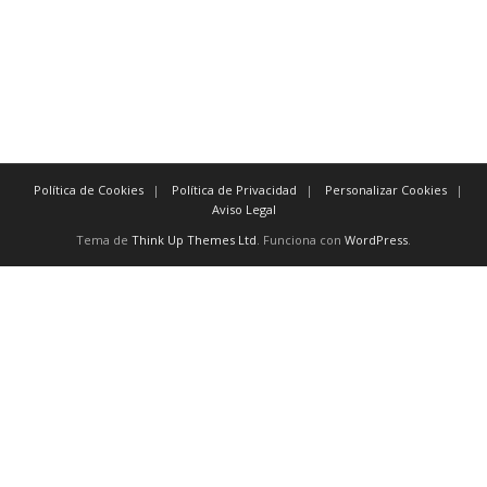
previamente
También existen
conectores
como:
y, excepto, o, no, aún, para, así
Política de Cookies
Política de Privacidad
Personalizar Cookies
Aviso Legal
Tema de
Think Up Themes Ltd
. Funciona con
WordPress
.