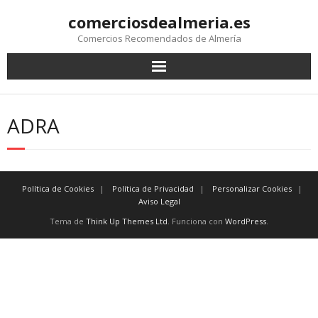
comerciosdealmeria.es
Comercios Recomendados de Almería
ADRA
Política de Cookies
Política de Privacidad
Personalizar Cookies
Aviso Legal
Tema de
Think Up Themes Ltd
. Funciona con
WordPress
.