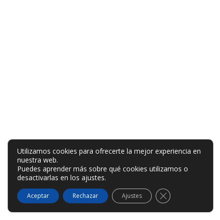
Utilizamos cookies para ofrecerte la mejor experiencia en
nuestra web.
Puedes aprender más sobre qué cookies utilizamos o
desactivarlas en los
ajustes
.
Cerrar el banner
Aceptar
Rechazar
Ajustes