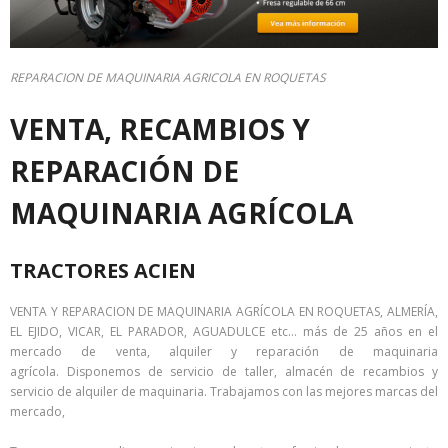
REPARACION DE MAQUINARIA AGRICOLA EN ROQUETAS
VENTA, RECAMBIOS Y
REPARACIÓN DE
MAQUINARIA AGRÍCOLA
TRACTORES ACIEN
VENTA Y REPARACION DE MAQUINARIA AGRÍCOLA EN ROQUETAS, ALMERÍA,
EL EJIDO, VICAR, EL PARADOR, AGUADULCE etc… más de 25 años en el
mercado de venta, alquiler y reparación de maquinaria
agrícola.
Disponemos de servicio de taller, almacén de recambios y
servicio de alquiler de maquinaria. Trabajamos con las mejores marcas del
mercado,