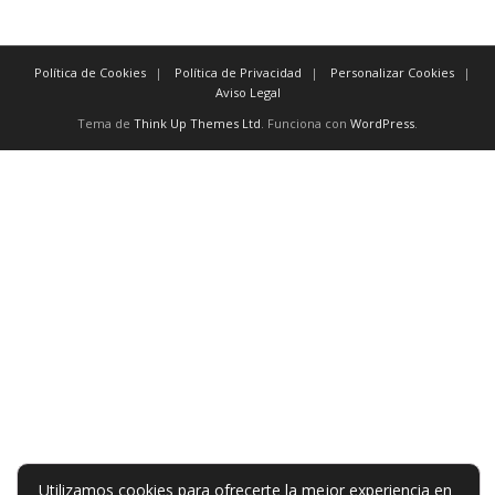
Política de Cookies
Política de Privacidad
Personalizar Cookies
Aviso Legal
Tema de
Think Up Themes Ltd
. Funciona con
WordPress
.
Utilizamos cookies para ofrecerte la mejor experiencia en