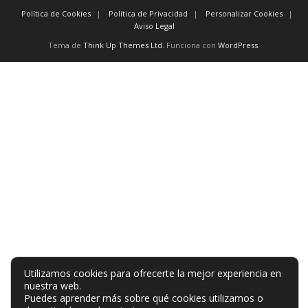
Política de Cookies
Política de Privacidad
Personalizar Cookies
Aviso Legal
Tema de
Think Up Themes Ltd
. Funciona con
WordPress
.
Utilizamos cookies para ofrecerte la mejor experiencia en
nuestra web.
Puedes aprender más sobre qué cookies utilizamos o