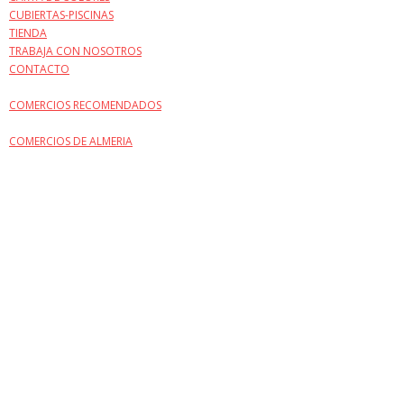
CUBIERTAS-PISCINAS
TIENDA
TRABAJA CON NOSOTROS
CONTACTO
COMERCIOS RECOMENDADOS
COMERCIOS DE ALMERIA
por el contrario sin embargo al mismo tiempo
en contraste por otro lado en tanto que
de otro modo a pesar de (que) al contrario
de otra manera aunque
Para demostrar adición o complemento de una idea:
también lo siguiente seguidamente
de igual importancia de la misma manera igualmente
en consecuencia obviamente de tal manera que