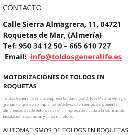
CONTACTO
Calle Sierra Almagrera, 11, 04721
Roquetas de Mar, (Almería)
Tef: 950 34 12 50 – 665 610 727
Email:
info@toldosgeneralife.es
MOTORIZACIONES​ DE TOLDOS EN
ROQUETAS
Toldos Generalife es una empresa fundada por D. José Medina Almagro,
granadino que quiso implantar su actividad en tierras del poniente
almeriense. Desde entonces es una empresa dedicada a la fabricación,
instalación, reparación y venta de toldos.
AUTOMATISMOS​ DE TOLDOS EN ROQUETAS