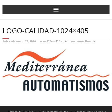
LOGO-CALIDAD-1024×405
Publicada
enero 29, 2026
a las
1024 × 405
en
Automatismos Almería
Política de Cookies
Política de Privacidad
Personalizar Cookies