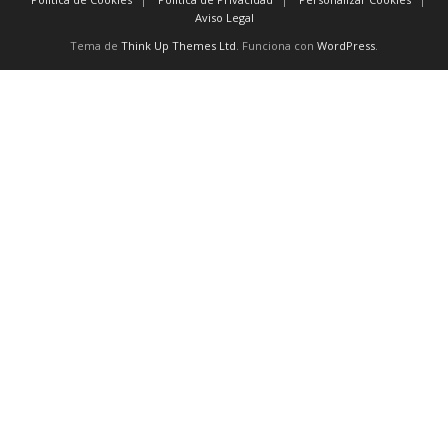
Aviso Legal
Tema de
Think Up Themes Ltd
. Funciona con
WordPress
.