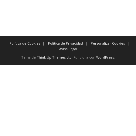
especialmente un ejemplo
por ejemplo en el caso de
en particular
Política de Cookies
Política de Privacidad
Personalizar Cookies
Aviso Legal
Tema de
Think Up Themes Ltd
. Funciona con
WordPress
.