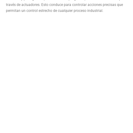
través de actuadores. Esto conduce para controlar acciones precisas que
permitan un control estrecho de cualquier proceso industrial.
posicionamientoweb.ecogrupo.es
www.comerciosrecomendados.com
www.comerciosdealmeria.es
por el contrario sin embargo al mismo tiempo
en contraste por otro lado en tanto que
de otro modo a pesar de (que) al contrario
de otra manera aunque
Para demostrar adición o complemento de una idea:
también lo siguiente seguidamente
de igual importancia de la misma manera igualmente
además / por otra par del mismo modo
Para enfatizar un tema en específico: