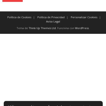
Política de Cookies
Política de Privacidad
Personalizar Cookies
Aviso Legal
Tema de
Think Up Themes Ltd
. Funciona con
WordPress
.