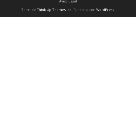
Aviso Legal
Tema de
Think Up Themes Ltd
. Funciona con
WordPress
.