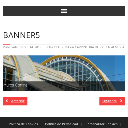
BANNER5
Publicada
marzo 14, 2018
a las
1238 × 361
en
CARPINTERIA DE PVC EN ALMERIA
Anterior
Siguiente
Política de Cookies
Política de Privacidad
Personalizar Cookies