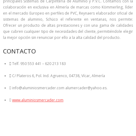
principales Sistemas de Carpintería de Aluminio y P.V.C. Contamos con la
colaboración en exclusiva en Almería de marcas como Kömmerling, líder
en el mercado Europeo en perfiles de PVC, Reynaers elaborador oficial de
sistemas de aluminio, Schüco el referente en ventanas, nos permite:
Ofrecer un producto de altas prestaciones y con una gama de calidades
que cubren cualquier tipo de necesidades del cliente, permitiéndole elegir
la mejor opción sin renunciar por ello a la alta calidad del producto.
CONTACTO
Telf. 950 553 441 – 620 213 183
C/ Plateros 6, Pol. Ind. Agruenco, 04738, Vícar, Almería
info@aluminiosmercader.com alumercader@yahoo.es.
www.aluminiosmercader.com
por el contrario sin embargo al mismo tiempo
en contraste por otro lado en tanto que
de otro modo a pesar de (que) al contrario
de otra manera aunque