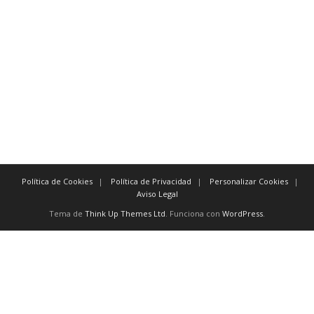
esencialmente primeramente
verdaderamente antes que nada
indiscutiblemente
Para evidenciar tiempo:
inmediatamente después
tan pronto como a más tardar
posteriormente antes de
Política de Cookies
Política de Privacidad
Personalizar Cookies
Aviso Legal
Tema de
Think Up Themes Ltd
. Funciona con
WordPress
.