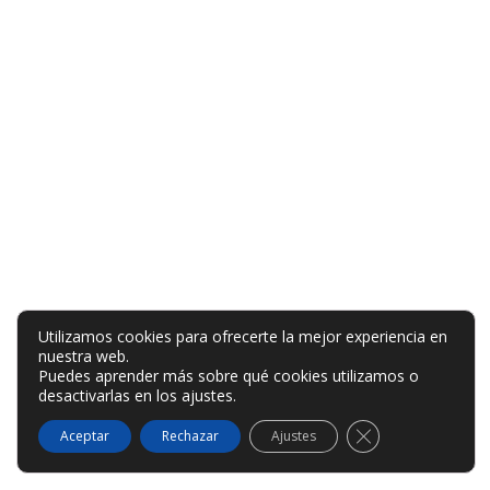
Utilizamos cookies para ofrecerte la mejor experiencia en
nuestra web.
Puedes aprender más sobre qué cookies utilizamos o
desactivarlas en los
ajustes
.
Cerrar el banner
Aceptar
Rechazar
Ajustes