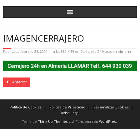
IMAGENCERRAJERO
Publicada
febrero 25, 2021
a las
830 × 65
en
Cerrajero 24 Horas en Almería
Anterior
Política de Cookies
Política de Privacidad
Personalizar Cookies
Aviso Legal
Tema de
Think Up Themes Ltd
. Funciona con
WordPress
.