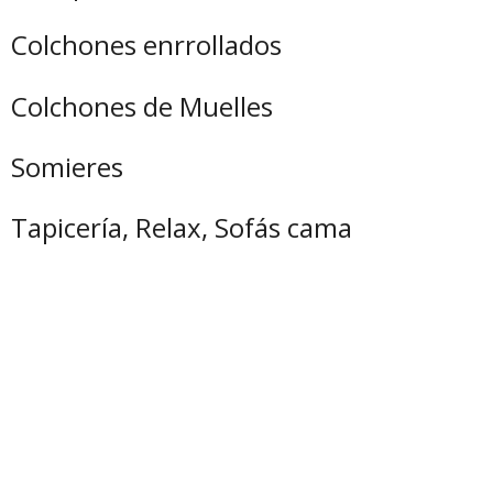
Colchones enrrollados
Colchones de Muelles
Somieres
Tapicería, Relax, Sofás cama
por el contrario sin embargo al mismo tiempo
en contraste por otro lado en tanto que
de otro modo a pesar de (que) al contrario
de otra manera aunque
Para demostrar adición o complemento de una idea:
también lo siguiente seguidamente
de igual importancia de la misma manera igualmente