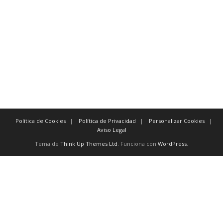
inmediatamente después
tan pronto como a más tardar
posteriormente antes de
previamente
También existen
conectores
como:
y, excepto, o, no, aún, para, así
Política de Cookies
Política de Privacidad
Personalizar Cookies
Aviso Legal
Tema de
Think Up Themes Ltd
. Funciona con
WordPress
.