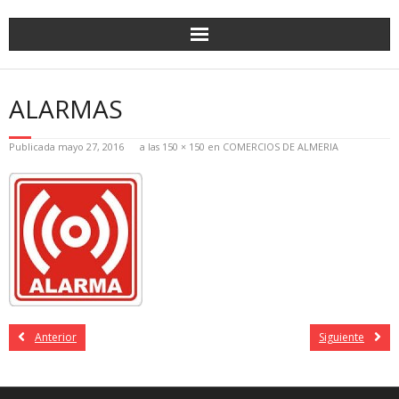
ALARMAS
Publicada
mayo 27, 2016
a las
150 × 150
en
COMERCIOS DE ALMERIA
Anterior
Siguiente