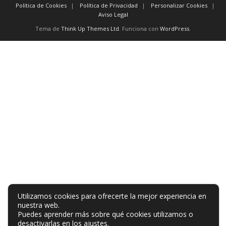
Política de Cookies
Política de Privacidad
Personalizar Cookies
Aviso Legal
Tema de
Think Up Themes Ltd
. Funciona con
WordPress
.
Utilizamos cookies para ofrecerte la mejor experiencia en
nuestra web.
Puedes aprender más sobre qué cookies utilizamos o
desactivarlas en los
ajustes
.