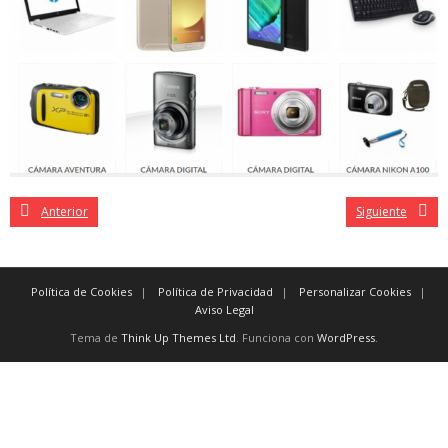
Anterior
Siguiente
Política de Cookies
Política de Privacidad
Personalizar Cookies
Aviso Legal
Tema de
Think Up Themes Ltd
. Funciona con
WordPress
.