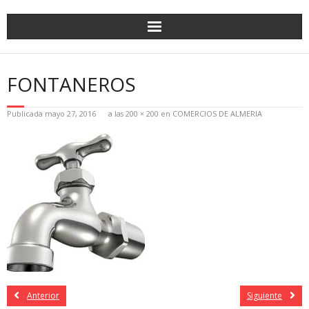
FONTANEROS
Publicada
mayo 27, 2016
a las
200 × 200
en
COMERCIOS DE ALMERIA
Anterior
Siguiente