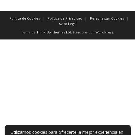
Política de Cookies
Política de Privacidad
Personalizar Cookies
Aviso Legal
Tema de
Think Up Themes Ltd
. Funciona con
WordPress
.
Utilizamos cookies para ofrecerte la mejor experiencia en