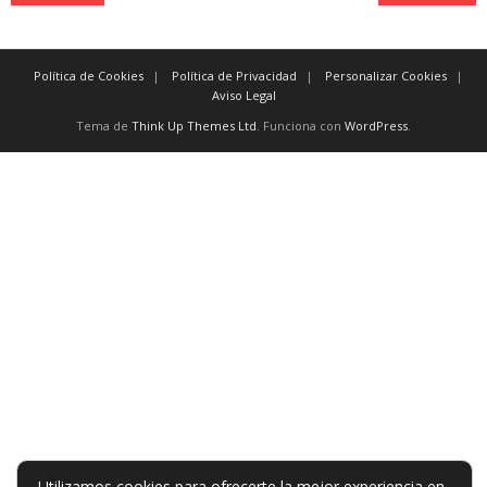
Política de Cookies
Política de Privacidad
Personalizar Cookies
Aviso Legal
Tema de
Think Up Themes Ltd
. Funciona con
WordPress
.
Utilizamos cookies para ofrecerte la mejor experiencia en