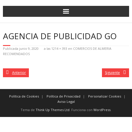
AGENCIA DE PUBLICIDAD GO
Publicada
junio 9, 2020
a las
1214 × 393
en
COMERCIOS DE ALMERIA
RECOMENDADOS
Anterior
Siguiente
Política de Cookies
Política de Privacidad
Personalizar Cookies
Aviso Legal
Tema de
Think Up Themes Ltd
. Funciona con
WordPress
.