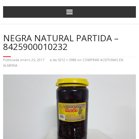
NEGRA NATURAL PARTIDA –
8425900010232
Publicada
enero 25, 2017
a las
5312 × 2988
en
COMPRAR ACEITUNAS EN
ALMERIA