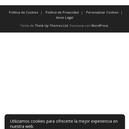
Política de Cookies
Política de Privacidad
Personalizar Cookies
Aviso Legal
Tema de
Think Up Themes Ltd
. Funciona con
WordPress
.
Utilizamos cookies para ofrecerte la mejor experiencia en
nuestra web.