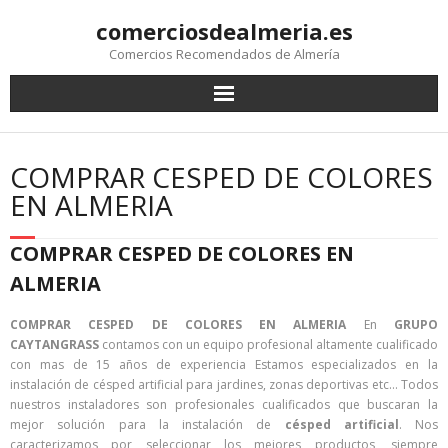
comerciosdealmeria.es
Comercios Recomendados de Almería
COMPRAR CESPED DE COLORES
EN ALMERIA
COMPRAR CESPED DE COLORES EN
ALMERIA
COMPRAR CESPED DE COLORES EN ALMERIA
En
GRUPO
CAYTANGRASS
contamos con un equipo profesional altamente cualificado
con mas de 15 años de experiencia Estamos especializados en la
instalación de césped artificial para jardines, zonas deportivas etc… Todos
nuestros instaladores son profesionales cualificados que buscaran la
mejor solución para la instalación de
césped artificial
. Nos
caracterizamos por seleccionar los mejores productos, siempre