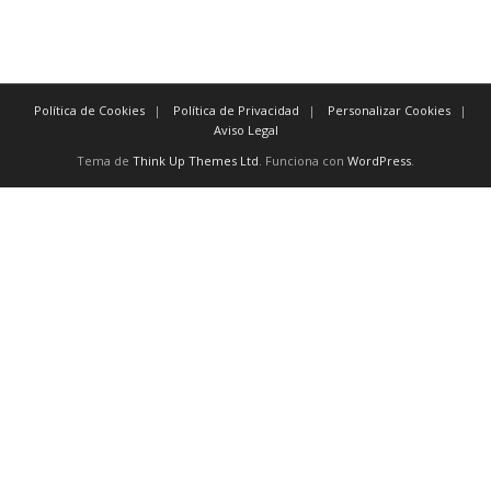
Política de Cookies
Política de Privacidad
Personalizar Cookies
Aviso Legal
Tema de
Think Up Themes Ltd
. Funciona con
WordPress
.