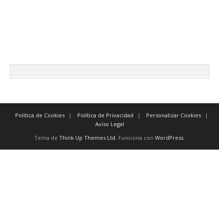
indiscutiblemente
inmediatamente después
tan pronto como a más tardar
posteriormente antes de
previamente
Política de Cookies
Política de Privacidad
Personalizar Cookies
Aviso Legal
Tema de
Think Up Themes Ltd
. Funciona con
WordPress
.