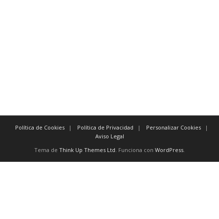
por ejemplo en el caso de
en particular
Para demostrar resultado:
en consecuencia obviamente de tal manera que
por esta razón evidentemente en cualquier caso
por consiguiente además
como resultado de de hecho
Política de Cookies
Política de Privacidad
Personalizar Cookies
Aviso Legal
Tema de
Think Up Themes Ltd
. Funciona con
WordPress
.