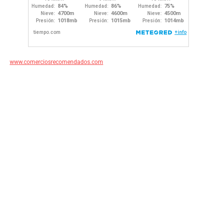
www.comerciosrecomendados.com
por el contrario sin embargo al mismo tiempo
en contraste por otro lado en tanto que
de otro modo a pesar de (que) al contrario
de otra manera aunque
Para demostrar adición o complemento de una idea:
también lo siguiente seguidamente
de igual importancia de la misma manera igualmente
además / por otra par del mismo modo
Para enfatizar un tema en específico:
especialmente un ejemplo