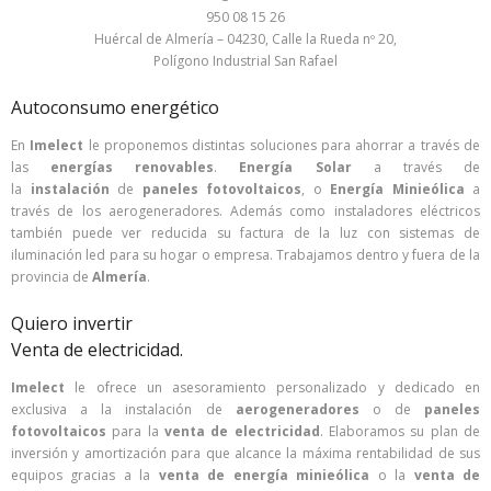
950 08 15 26
Huércal de Almería – 04230, Calle la Rueda nº 20,
Polígono Industrial San Rafael
Autoconsumo energético
En
Imelect
le proponemos distintas soluciones para ahorrar a través de
las
energías renovables
.
Energía Solar
a través de
la
instalación
de
paneles fotovoltaicos
, o
Energía Minieólica
a
través de los aerogeneradores. Además como instaladores eléctricos
también puede ver reducida su factura de la luz con sistemas de
iluminación led para su hogar o empresa. Trabajamos dentro y fuera de la
provincia de
Almería
.
Quiero invertir
Venta de electricidad.
Imelect
le ofrece un asesoramiento personalizado y dedicado en
exclusiva a la instalación de
aerogeneradores
o de
paneles
fotovoltaicos
para la
venta de electricidad
. Elaboramos su plan de
inversión y amortización para que alcance la máxima rentabilidad de sus
equipos gracias a la
venta de energía minieólica
o la
venta de