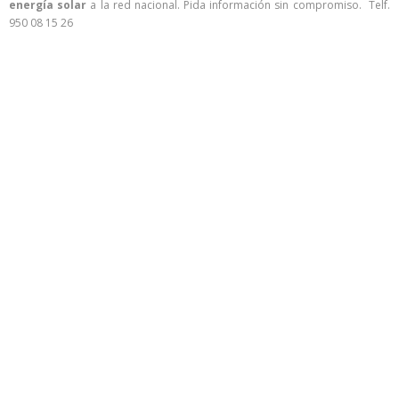
energía solar
a la red nacional. Pida información sin compromiso. Telf.
950 08 15 26
por el contrario sin embargo al mismo tiempo
en contraste por otro lado en tanto que
de otro modo a pesar de (que) al contrario
de otra manera aunque
Para demostrar adición o complemento de una idea:
también lo siguiente seguidamente
de igual importancia de la misma manera igualmente
además / por otra par del mismo modo
Para enfatizar un tema en específico:
especialmente un ejemplo
por ejemplo en el caso de
en particular
Para demostrar resultado:
en consecuencia obviamente de tal manera que