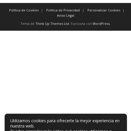
Política de Cookies
Política de Privacidad
Personalizar Cookies
Aviso Legal
Tema de
Think Up Themes Ltd
. Funciona con
WordPress
.
Utilizamos cookies para ofrecerte la mejor experiencia en
nuestra web.