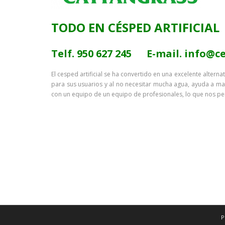
TODO EN CÉSPED ARTIFICIAL
Telf. 950 627 245 E-mail. info@
El cesped artificial se ha convertido en una excelente alter
para sus usuarios y al no necesitar mucha agua, ayuda a m
con un equipo de un equipo de profesionales, lo que nos pe
Su superficie artificial ofrece un ambiente realmente confor
especializada en venta e instación de cesped artificial. Tene
zonas deportivas etc…
P