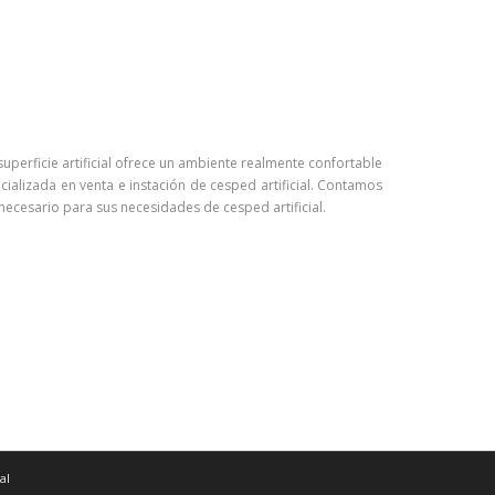
uperficie artificial ofrece un ambiente realmente confortable
alizada en venta e instación de cesped artificial. Contamos
ecesario para sus necesidades de cesped artificial.
mportante recurso.
GRUPO CAYTANGRASS
es una empresa
lizados en la instalación de césped artificial para jardines,
al