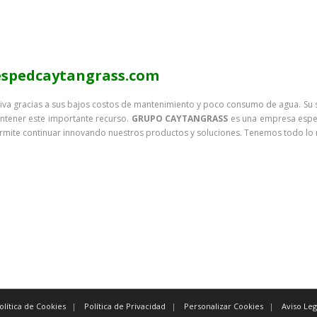
cespedcaytangrass.com
nativa gracias a sus bajos costos de mantenimiento y poco consumo de agua. Su s
antener este importante recurso.
GRUPO CAYTANGRASS
es una empresa especi
rmite continuar innovando nuestros productos y soluciones. Tenemos todo lo n
table para sus usuarios y al no necesitar mucha agua, ayuda a mantener este i
mos todo lo necesario para sus necesidades de cesped artificial. Estamos especia
olítica de Cookies
Política de Privacidad
Personalizar Cookies
Aviso Leg