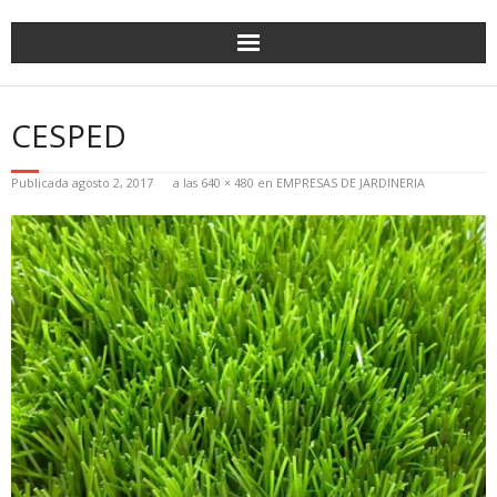
CESPED
Publicada
agosto 2, 2017
a las
640 × 480
en
EMPRESAS DE JARDINERIA