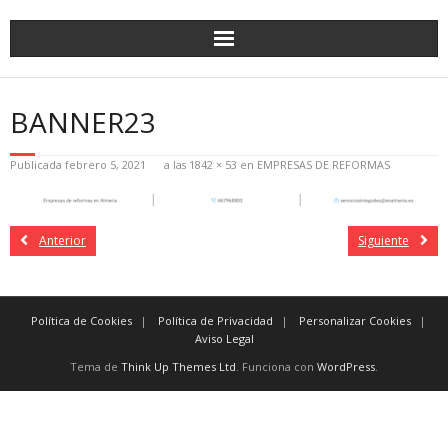
BANNER23
Publicada
febrero 5, 2021
a las
1842 × 53
en
EMPRESAS DE REFORMAS
Anterior
Siguiente
Política de Cookies
Política de Privacidad
Personalizar Cookies
Aviso Legal
Tema de
Think Up Themes Ltd
. Funciona con
WordPress
.