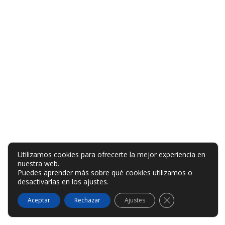
Utilizamos cookies para ofrecerte la mejor experiencia en
nuestra web.
Puedes aprender más sobre qué cookies utilizamos o
desactivarlas en los
ajustes
.
Cerrar el banner
Aceptar
Rechazar
Ajustes