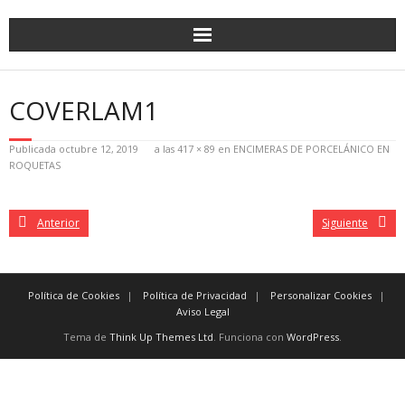
COVERLAM1
Publicada
octubre 12, 2019
a las
417 × 89
en
ENCIMERAS DE PORCELÁNICO EN
ROQUETAS
Anterior
Siguiente
Política de Cookies
Política de Privacidad
Personalizar Cookies
Aviso Legal
Tema de
Think Up Themes Ltd
. Funciona con
WordPress
.