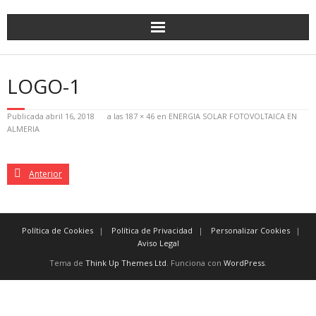
LOGO-1
Publicada
abril 16, 2018
a las
187 × 46
en
ENERGIA SOLAR FOTOVOLTAICA EN
ALMERIA
Anterior
Política de Cookies
Política de Privacidad
Personalizar Cookies
Aviso Legal
Tema de
Think Up Themes Ltd
. Funciona con
WordPress
.