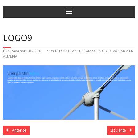
LOGO9
Publicada
abril 16, 2018
a las
1249 × 515
en
ENERGIA SOLAR FOTOVOLTAICA EN
ALMERIA
Anterior
Siguiente