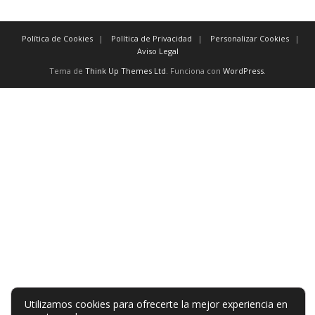
Política de Cookies
Política de Privacidad
Personalizar Cookies
Aviso Legal
Tema de
Think Up Themes Ltd
. Funciona con
WordPress
.
Utilizamos cookies para ofrecerte la mejor experiencia en