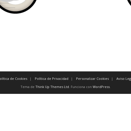
olítica de Cookies
Política de Privacidad
Personalizar Cookies
Aviso Leg
Tema de
Think Up Themes Ltd
. Funciona con
WordPress
.