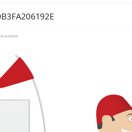
0B3FA206192E
 EN ALMERIA