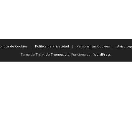
olítica de Cookies
Política de Privacidad
Personalizar Cookies
Aviso Leg
Tema de
Think Up Themes Ltd
. Funciona con
WordPress
.