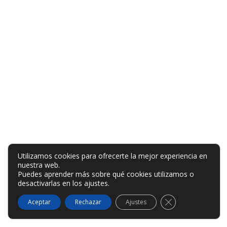
Utilizamos cookies para ofrecerte la mejor experiencia en
nuestra web.
Puedes aprender más sobre qué cookies utilizamos o
desactivarlas en los
ajustes
.
Cerrar el banner
Aceptar
Rechazar
Ajustes