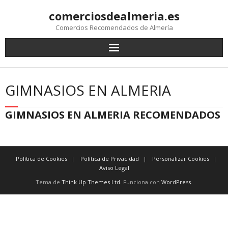
comerciosdealmeria.es
Comercios Recomendados de Almería
GIMNASIOS EN ALMERIA
GIMNASIOS EN ALMERIA RECOMENDADOS
Política de Cookies
Política de Privacidad
Personalizar Cookies
Aviso Legal
Tema de
Think Up Themes Ltd
. Funciona con
WordPress
.