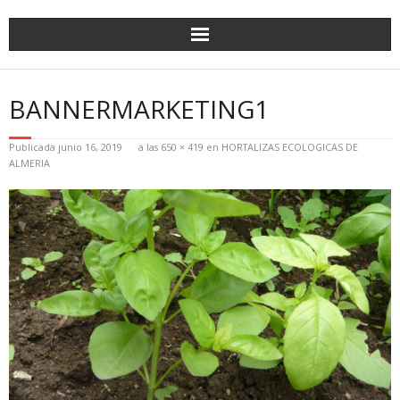
BANNERMARKETING1
Publicada
junio 16, 2019
a las
650 × 419
en
HORTALIZAS ECOLOGICAS DE
ALMERIA