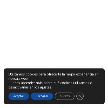
Utilizamos cookies para ofrecerte la mejor experiencia en
nuestra web.
Puedes aprender más sobre qué cookies utilizamos o
desactivarlas en los
ajustes
.
Cerrar el banner
Aceptar
Rechazar
Ajustes