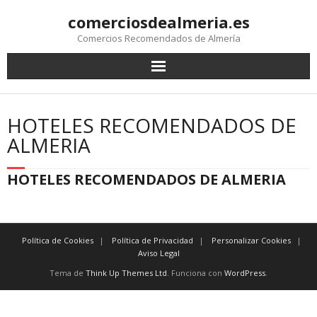
comerciosdealmeria.es
Comercios Recomendados de Almería
HOTELES RECOMENDADOS DE
ALMERIA
HOTELES RECOMENDADOS DE ALMERIA
Política de Cookies
Política de Privacidad
Personalizar Cookies
Aviso Legal
Tema de
Think Up Themes Ltd
. Funciona con
WordPress
.