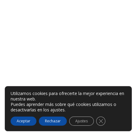
Utilizamos cookies para ofrecerte la mejor experiencia en
nuestra web.
Puedes aprender más sobre qué cookies utilizamos o
desactivarlas en los
ajustes
.
Cerrar el banner
Aceptar
Rechazar
Ajustes