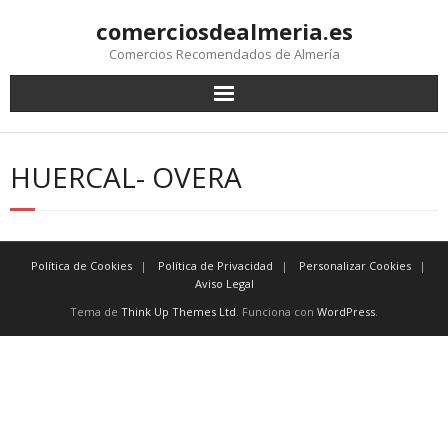
comerciosdealmeria.es
Comercios Recomendados de Almería
HUERCAL- OVERA
Política de Cookies
Política de Privacidad
Personalizar Cookies
Aviso Legal
Tema de
Think Up Themes Ltd
. Funciona con
WordPress
.