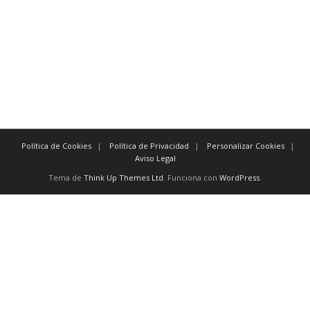
y, excepto, o, no, aún, para, así
n consecuencia obviamente de tal manera que
por esta razón evidentemente en cualquier caso
por consiguiente además
como resultado de de hecho
Política de Cookies
Política de Privacidad
Personalizar Cookies
Aviso Legal
Tema de
Think Up Themes Ltd
. Funciona con
WordPress
.