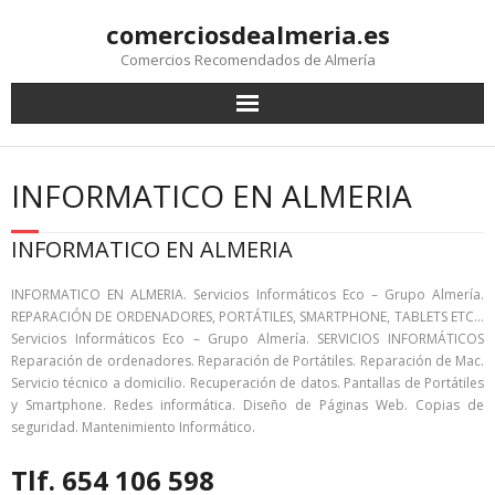
comerciosdealmeria.es
Comercios Recomendados de Almería
INFORMATICO EN ALMERIA
INFORMATICO EN ALMERIA
INFORMATICO EN ALMERIA. Servicios Informáticos Eco – Grupo Almería.
REPARACIÓN DE ORDENADORES, PORTÁTILES, SMARTPHONE, TABLETS ETC…
Servicios Informáticos Eco – Grupo Almería. SERVICIOS INFORMÁTICOS
Reparación de ordenadores. Reparación de Portátiles. Reparación de Mac.
Servicio técnico a domicilio. Recuperación de datos. Pantallas de Portátiles
y Smartphone. Redes informática. Diseño de Páginas Web. Copias de
seguridad. Mantenimiento Informático.
Tlf. 654 106 598