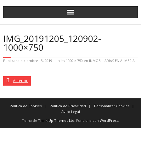
IMG_20191205_120902-
1000×750
Publicada
diciembre 13, 2019
a las
1000 × 750
en
INMOBILIARIAS EN ALMERIA
Anterior
Política de Cookies
Política de Privacidad
Personalizar Cookies
Aviso Legal
Tema de
Think Up Themes Ltd
. Funciona con
WordPress
.