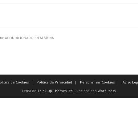
IRE ACONDICIONADO EN ALMERIA
olítica de Cookies
Política de Privacidad
Personalizar Cookies
Aviso Leg
Tema de
Think Up Themes Ltd
. Funciona con
WordPress
.