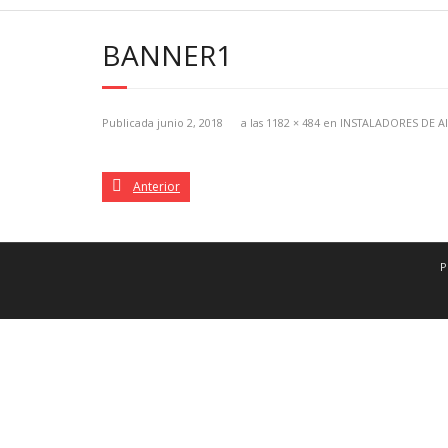
BANNER1
Publicada
junio 2, 2018
a las
1182 × 484
en
INSTALADORES DE A
Anterior
P