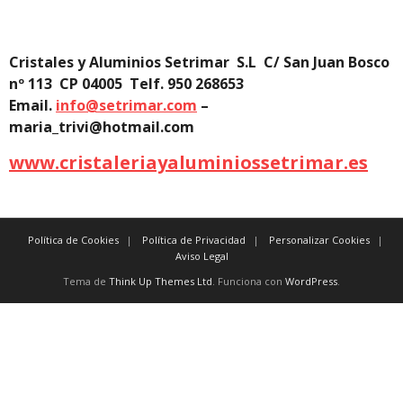
Cristales y Aluminios Setrimar S.L C/ San Juan Bosco
nº 113 CP 04005 Telf. 950 268653
Email.
info@setrimar.com
–
maria_trivi@hotmail.com
www.cristaleriayaluminiossetrimar.es
Política de Cookies
Política de Privacidad
Personalizar Cookies
Aviso Legal
Tema de
Think Up Themes Ltd
. Funciona con
WordPress
.