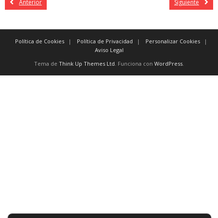
Anterior
Siguiente
Política de Cookies
Política de Privacidad
Personalizar Cookies
Aviso Legal
Tema de
Think Up Themes Ltd
. Funciona con
WordPress
.