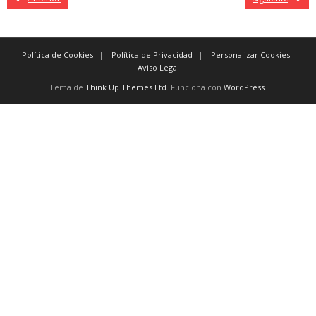
Política de Cookies
Política de Privacidad
Personalizar Cookies
Aviso Legal
Tema de
Think Up Themes Ltd
. Funciona con
WordPress
.