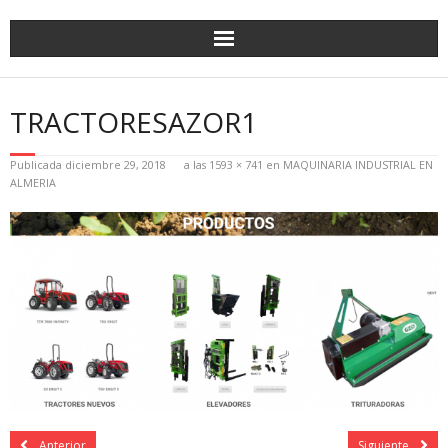
TRACTORESAZOR1
Publicada
diciembre 29, 2018
a las
1593 × 741
en
MAQUINARIA INDUSTRIAL EN
ALMERIA
Anterior
Siguiente