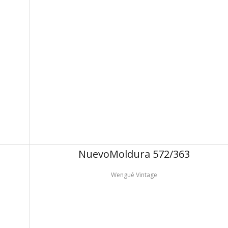
Nuevo
Moldura 572/363
Wengué Vintage