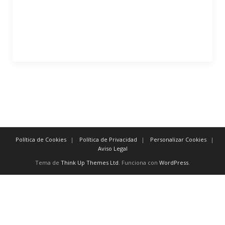
Política de Cookies
Política de Privacidad
Personalizar Cookies
Aviso Legal
Tema de
Think Up Themes Ltd
. Funciona con
WordPress
.