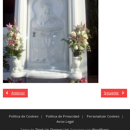
Anterior
Siguiente
Política de Cookies
Política de Privacidad
Personalizar Cookies
Aviso Legal
Tema de
Think Up Themes Ltd
. Funciona con
WordPress
.