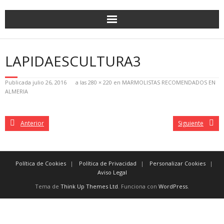
LAPIDAESCULTURA3
Publicada
julio 26, 2016
a las
280 × 220
en
MARMOLISTAS RECOMENDADOS EN
ALMERIA
Anterior
Siguiente
Política de Cookies
Política de Privacidad
Personalizar Cookies
Aviso Legal
Tema de
Think Up Themes Ltd
. Funciona con
WordPress
.