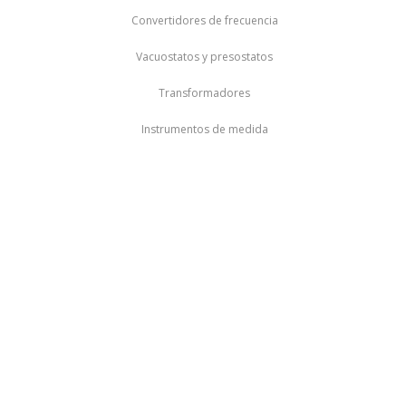
Convertidores de frecuencia
Vacuostatos y presostatos
Transformadores
Instrumentos de medida
comerciosrecomendados.com
por el contrario sin embargo al mismo tiempo
en contraste por otro lado en tanto que
de otro modo a pesar de (que) al contrario
de otra manera aunque
Para demostrar adición o complemento de una idea:
también lo siguiente seguidamente
de igual importancia de la misma manera igualmente
además / por otra par del mismo modo
Para enfatizar un tema en específico: