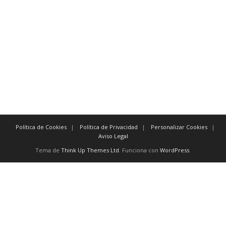
tan pronto como a más tardar
posteriormente antes de
previamente
También existen
conectores
como:
y, excepto, o, no, aún, para, así
inmediatamente después
tan pronto como a más tardar
Política de Cookies
Política de Privacidad
Personalizar Cookies
Aviso Legal
Tema de
Think Up Themes Ltd
. Funciona con
WordPress
.