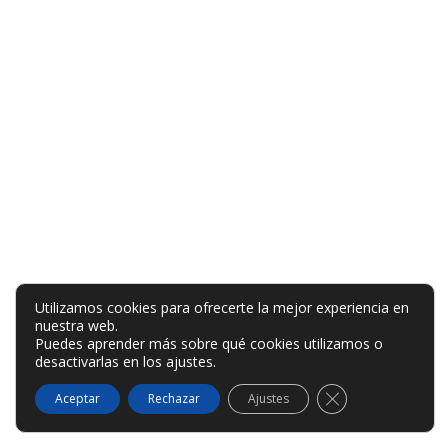
Utilizamos cookies para ofrecerte la mejor experiencia en
nuestra web.
Puedes aprender más sobre qué cookies utilizamos o
desactivarlas en los
ajustes
.
Cerrar el banner
Aceptar
Rechazar
Ajustes