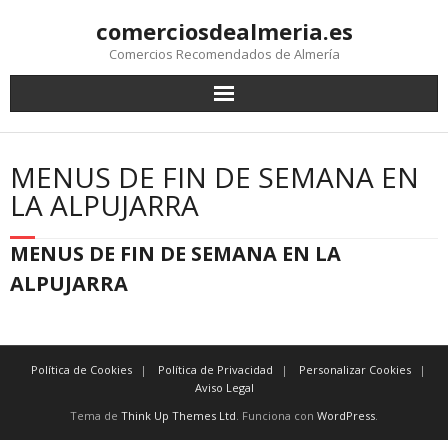
comerciosdealmeria.es
Comercios Recomendados de Almería
MENUS DE FIN DE SEMANA EN
LA ALPUJARRA
MENUS DE FIN DE SEMANA EN LA
ALPUJARRA
Política de Cookies
Política de Privacidad
Personalizar Cookies
Aviso Legal
Tema de
Think Up Themes Ltd
. Funciona con
WordPress
.