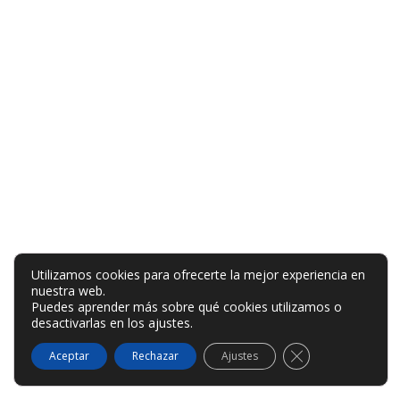
Utilizamos cookies para ofrecerte la mejor experiencia en
nuestra web.
Puedes aprender más sobre qué cookies utilizamos o
desactivarlas en los
ajustes
.
Cerrar el banner
Aceptar
Rechazar
Ajustes