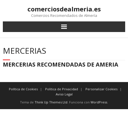
comerciosdealmeria.es
Comercios Recomendados de Almería
MERCERIAS
MERCERIAS RECOMENDADAS DE AMERIA
Política de Cookies
Política de Privacidad
Personalizar Cookies
Aviso Legal
Tema de
Think Up Themes Ltd
. Funciona con
WordPress
.