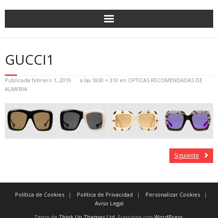
GUCCI1
Publicada
febrero 1, 2019
a las
1830 × 310
en
OPTICAS RECOMENDADAS DE
ALMERIA
Siguiente
Política de Cookies
Política de Privacidad
Personalizar Cookies
Aviso Legal
Tema de
Think Up Themes Ltd
. Funciona con
WordPress
.